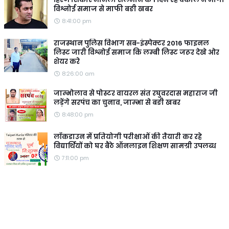
विश्नोई समाज से माफी बङी खबर
8:41:00 pm
राजस्थान पुलिस विभाग सब-इंस्पेक्टर 2016 फाइनल
लिस्ट जारी विश्नोई समाज कि लम्बी लिस्ट जरूर देखे ओर
शेयर करे
8:26:00 am
जाम्भोलाव से पोस्टर वायरल संत रघुवरदास महाराज जी
लड़ेंगे सरपंच का चुनाव, जाम्भा से बङी खबर
8:48:00 pm
लॉकडाउन में प्रतियोगी परीक्षाओं की तैयारी कर रहे
विद्यार्थियों को घर बैठे ऑनलाइन शिक्षण सामग्री उपलब्ध
7:11:00 pm