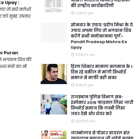
अखिल भारतीय बिश्नोई महासभा
e Upay :
की राष्ट्रीय कार्यकारिणी
ए तो सारे क्लेशों
1:28:00 pm
वार को सुबह उठकर
सोमवार के उपाय: प्रदीप मिश्रा के ये
उपाय अपना लिए तो भगवान शिव
करेंगे सभी मनोकामना पूर्ण -
Pandit Pradeep Mishra Ke
Upay
iv Puran
:
11:08:00 pm
े से भगवान शिव की
य मंत्रों का भी
हिरण शिकार मामला सलमान के 1
दिन रहे वकील ने मांगी विश्नोई
समाज से माफी बङी खबर
8:41:00 pm
राजस्थान पुलिस विभाग सब-
इंस्पेक्टर 2016 फाइनल लिस्ट जारी
विश्नोई समाज कि लम्बी लिस्ट
जरूर देखे ओर शेयर करे
8:26:00 am
जाम्भोलाव से पोस्टर वायरल संत
रघुवरदास महाराज जी लड़ेंगे सरपंच