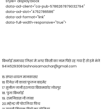
style="display:block"
data-ad-client="ca-pub-5786267879032794"
data-ad-slot="4752786586"
data-ad-format="link"
data-full-width-responsive="true">
बिश्नोई समाचार लिस्ट में अगर किसी का नाम पिछे रह गया है तो हमे भेजे
9414529308 bishnoisamachar@gmail.com
15 संपत धायल मानकासर
16 दिनेश जी कावां फूलन बाड़मेर
17 सुनील जानी हरलाया बिकमकोर जोधपुर
18. पूजा बिश्नोई
19. रामनिवास जी लांबा
20.महेन्द्र जी पोटलिया फिंच