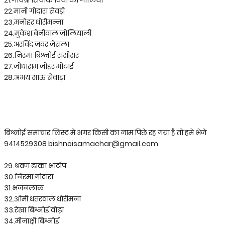
21.गायत्री सियाक वियो का गोलियां
22.मानी गोदारा सेवड़ी
23.मनोहर धोरीमन्ना
24.मुकेश बेनीवाल जोलियाली
25.अरविंद जवर जेसला
26.निरमा बिश्नोई रासीसर
27.जोधाराम जोहर मोटाई
28.अभय साऊ सेवाड़ा
बिश्नोई समाचार लिस्ट में अगर किसी का नाम पिछे रह गया है तो हमे भेजे
9414529308 bishnoisamachar@gmail.com
29.श्रवण ढाका भाटीप
30.निरमा गोदारा
31.भजनलाल
32.ओमी धतरवाल धोरीमना
33.रेखा बिश्नोई वोढ़ा
34.मीनाक्षी बिश्नोई