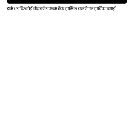
रामेश्वर बिश्नोई बीकानेर प्रथम रैंक हासिल करनेेेे पर हार्दिक बधाई