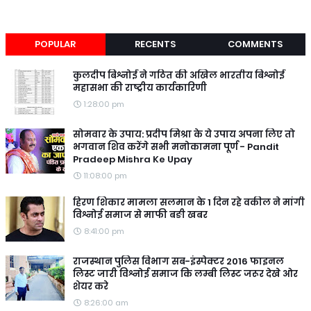
POPULAR
RECENTS
COMMENTS
कुलदीप बिश्नोई ने गठित की अखिल भारतीय बिश्नोई
महासभा की राष्ट्रीय कार्यकारिणी
1:28:00 pm
सोमवार के उपाय: प्रदीप मिश्रा के ये उपाय अपना लिए तो
भगवान शिव करेंगे सभी मनोकामना पूर्ण - Pandit
Pradeep Mishra Ke Upay
11:08:00 pm
हिरण शिकार मामला सलमान के 1 दिन रहे वकील ने मांगी
विश्नोई समाज से माफी बङी खबर
8:41:00 pm
राजस्थान पुलिस विभाग सब-इंस्पेक्टर 2016 फाइनल
लिस्ट जारी विश्नोई समाज कि लम्बी लिस्ट जरूर देखे ओर
शेयर करे
8:26:00 am