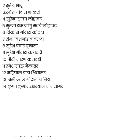
2.सुरेश भादू
3.रमेश गोदारा भाकरी
4.सुरेन्द ढाका लोहावट
5.सुरजा राम जांगु सदरी लोहावट
6 विकास गोदारा कोटडा
7 रीना बिशनोई बावरला
8 सुरेश पवार पुनासा
9 सुरेश गोदारा करावडी
10 पीसी सारण करावडी
11 रमेश साऊ जैलातर
12 महिपाल डारा भियासर
13 बंसी लाल गोदारा हानियां
14 कृष्ण कुमार ईशरवाल भीमसागर