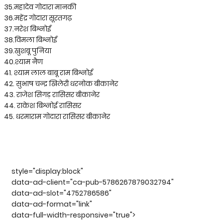
35.महादेव गोदारा मानकी
36.महेंद्र गोदारा सूरतगढ़
37.नरेश बिश्नोई
38.विमला बिश्नोई
39.खुशबू पुनिया
40.श्याम नैण
41. श्याम लाल बाबू राम बिश्नोई
42. सुभाष चन्द्र खिलेरी धरनोक बीकानेर
43. राजेश सिगड़ रासिसर बीकानेर
44. राकेश बिश्नोई रासिसर
45. धरमाराम गोदारा रासिसर बीकानेर
style="display:block"
data-ad-client="ca-pub-5786267879032794"
data-ad-slot="4752786586"
data-ad-format="link"
data-full-width-responsive="true">