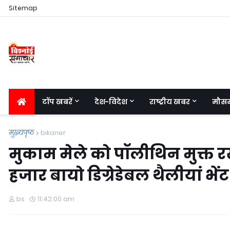
Sitemap
टॉप खबरें
देश-विदेश
राष्ट्रीय खबर
मौस
मुख्यपृष्ठ
bikaner
मुकाम मेले को पॉलीथिन मुक्त र
हजार बायो डिग्रेडेबल थैलीयां भें
bs
11:42:00 am