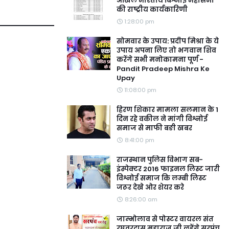
अखिल भारतीय बिश्नोई महासभा
की राष्ट्रीय कार्यकारिणी
1:28:00 pm
सोमवार के उपाय: प्रदीप मिश्रा के ये
उपाय अपना लिए तो भगवान शिव
करेंगे सभी मनोकामना पूर्ण -
Pandit Pradeep Mishra Ke
Upay
11:08:00 pm
हिरण शिकार मामला सलमान के 1
दिन रहे वकील ने मांगी विश्नोई
समाज से माफी बङी खबर
8:41:00 pm
राजस्थान पुलिस विभाग सब-
इंस्पेक्टर 2016 फाइनल लिस्ट जारी
विश्नोई समाज कि लम्बी लिस्ट
जरूर देखे ओर शेयर करे
8:26:00 am
जाम्भोलाव से पोस्टर वायरल संत
रघुवरदास महाराज जी लड़ेंगे सरपंच