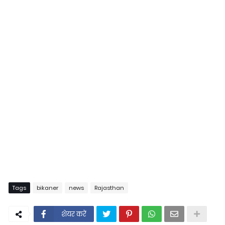
Tags
bikaner
news
Rajasthan
शेयर करें