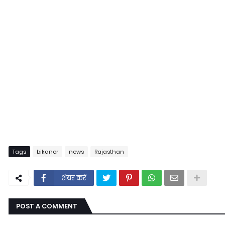
Tags
bikaner
news
Rajasthan
शेयर करें
POST A COMMENT