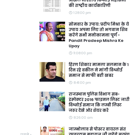
अखिल भारतीय बिश्नोई महासभा
की राष्ट्रीय कार्यकारिणी
1:28:00 pm
सोमवार के उपाय: प्रदीप मिश्रा के ये
उपाय अपना लिए तो भगवान शिव
करेंगे सभी मनोकामना पूर्ण -
Pandit Pradeep Mishra Ke
Upay
11:08:00 pm
हिरण शिकार मामला सलमान के 1
दिन रहे वकील ने मांगी विश्नोई
समाज से माफी बङी खबर
8:41:00 pm
राजस्थान पुलिस विभाग सब-
इंस्पेक्टर 2016 फाइनल लिस्ट जारी
विश्नोई समाज कि लम्बी लिस्ट
जरूर देखे ओर शेयर करे
8:26:00 am
जाम्भोलाव से पोस्टर वायरल संत
रघुवरदास महाराज जी लड़ेंगे सरपंच