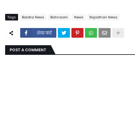
Tags
Balotra News
Bishnoism
News
Rajasthan News
शेयर करें
POST A COMMENT