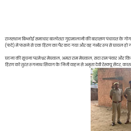
राजस्थान बिश्नोई समाचार बालोतरा गुड़ामालानी की बारासण पंचायत के गोगाजी 
(फंदे) में फंसने से एक हिरण का पैर कट गया और वह गंभीर रूप से घायल हो 
घटना की सूचना परमेश्वर मेघवाल, अमरा राम मेघवाल, सदा राम पंवार और किश
हिरण को तुरंत रूगनाथ सियाग के निजी वाहन से अमृता देवी रेस्क्यू सेंटर, का