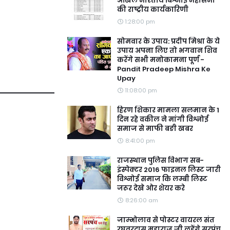
अखिल भारतीय बिश्नोई महासभा
की राष्ट्रीय कार्यकारिणी
1:28:00 pm
सोमवार के उपाय: प्रदीप मिश्रा के ये
उपाय अपना लिए तो भगवान शिव
करेंगे सभी मनोकामना पूर्ण -
Pandit Pradeep Mishra Ke
Upay
11:08:00 pm
हिरण शिकार मामला सलमान के 1
दिन रहे वकील ने मांगी विश्नोई
समाज से माफी बङी खबर
8:41:00 pm
राजस्थान पुलिस विभाग सब-
इंस्पेक्टर 2016 फाइनल लिस्ट जारी
विश्नोई समाज कि लम्बी लिस्ट
जरूर देखे ओर शेयर करे
8:26:00 am
जाम्भोलाव से पोस्टर वायरल संत
रघुवरदास महाराज जी लड़ेंगे सरपंच