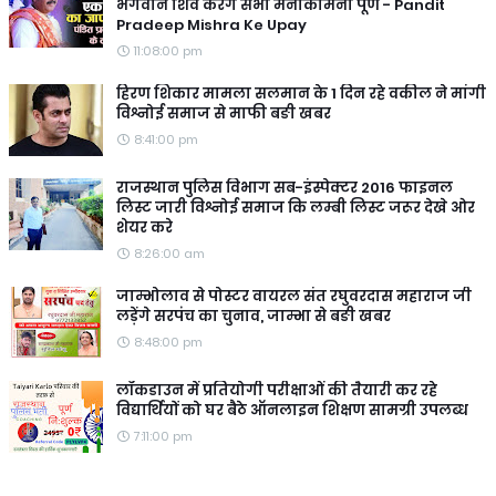
भगवान शिव करेंगे सभी मनोकामना पूर्ण - Pandit
Pradeep Mishra Ke Upay
11:08:00 pm
हिरण शिकार मामला सलमान के 1 दिन रहे वकील ने मांगी
विश्नोई समाज से माफी बङी खबर
8:41:00 pm
राजस्थान पुलिस विभाग सब-इंस्पेक्टर 2016 फाइनल
लिस्ट जारी विश्नोई समाज कि लम्बी लिस्ट जरूर देखे ओर
शेयर करे
8:26:00 am
जाम्भोलाव से पोस्टर वायरल संत रघुवरदास महाराज जी
लड़ेंगे सरपंच का चुनाव, जाम्भा से बङी खबर
8:48:00 pm
लॉकडाउन में प्रतियोगी परीक्षाओं की तैयारी कर रहे
विद्यार्थियों को घर बैठे ऑनलाइन शिक्षण सामग्री उपलब्ध
7:11:00 pm