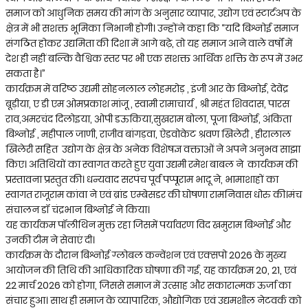
समाज को आधुनिक समय की मांग के अनुसार व्यापार, उद्योग एवं स्टार्टअप के
क्षेत्र में भी सशक्त भूमिका निभानी होगी। उन्होंने कहा कि “यदि बिश्नोई समाज
संगठित होकर उद्यमिता की दिशा में आगे बढ़े, तो यह समाज आने वाले वर्षों में
देश ही नहीं बल्कि वैश्विक स्तर पर भी एक सशक्त आर्थिक शक्ति के रूप में उभर
सकता है।”
कार्यक्रम में वरिष्ठ उद्यमी सोहनलाल लोहमरोड़ , इंजी आर के बिश्नोई, देवेंद्र
बूड़ीया, ए डी एम ओमप्रकाश मांजू , स्वामी रामाचार्य , श्री महंत शिवदास, पारस
राव,अमरचंद दिलोइया, ओपी डऊकिया,सुखराम बोला, पूजा बिश्नोई, अंकिता
बिश्नोई , महीपाल जाणी, राजीव बांगड़वा, ऐडवोकेट श्रवण खिलेरी , हीरालाल
खिलेरी सहित उद्योग के क्षेत्र के अनेक विशेषज्ञ वक्ताओं ने अपने अनुभव साझा
किए। अतिथियों का स्वागत करते हुए युवा उद्यमी रमेश बाबल ने कार्यकम की
प्रस्तावना प्रस्तुत की। धन्यवाद सरपंच पूर्व पप्पूराम भादू ने, भामाशाहों का
स्वागत राजूराम कांवा ने एवं ब्रांड एम्बेसडर की घोषणा रामनिवास धोरु की।मंच
संचालन डॉ चंद्रभान बिश्नोई ने किया।
यह कार्यकम पॉलीथिन मुक्त रहा जिसमें पर्यावरण विद खमुराम बिश्नोई और
उनकी टीम ने सेवाएं दी।
कार्यक्रम के दौरान बिश्नोई ग्लोबल कन्वेंशन एवं एक्सपो 2026 के मुख्य
आयोजन की तिथि की आधिकारिक घोषणा की गई, यह कार्यक्रम 20, 21, एवं
22 मार्च 2026 को होगा, जिससे समाज में उत्साह और सकारात्मक ऊर्जा का
संचार हुआ। साथ ही समाज के व्यापारिक, औद्योगिक एवं उद्यमशील नेटवर्क को