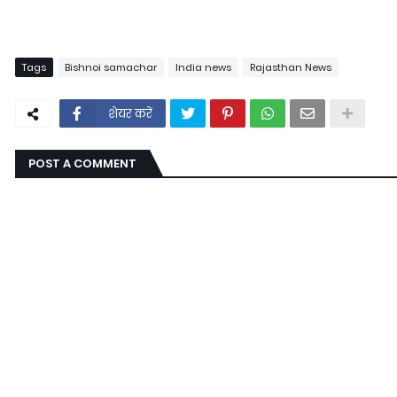
Tags
Bishnoi samachar
India news
Rajasthan News
शेयर करें
POST A COMMENT