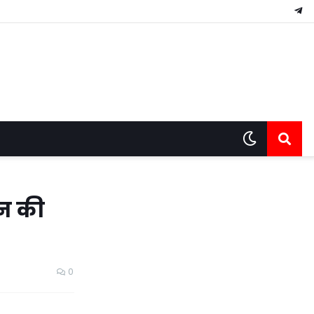
ान की
0