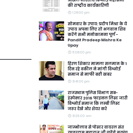
अखिल भारतीय बिश्नोई महासभा
की राष्ट्रीय कार्यकारिणी
1:28:00 pm
सोमवार के उपाय: प्रदीप मिश्रा के ये
उपाय अपना लिए तो भगवान शिव
करेंगे सभी मनोकामना पूर्ण -
Pandit Pradeep Mishra Ke
Upay
11:08:00 pm
हिरण शिकार मामला सलमान के 1
दिन रहे वकील ने मांगी विश्नोई
समाज से माफी बङी खबर
8:41:00 pm
राजस्थान पुलिस विभाग सब-
इंस्पेक्टर 2016 फाइनल लिस्ट जारी
विश्नोई समाज कि लम्बी लिस्ट
जरूर देखे ओर शेयर करे
8:26:00 am
जाम्भोलाव से पोस्टर वायरल संत
रघुवरदास महाराज जी लड़ेंगे सरपंच