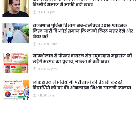
विश्नोई समाज से माफी बङी खबर
8:41:00 pm
राजस्थान पुलिस विभाग सब-इंस्पेक्टर 2016 फाइनल
लिस्ट जारी विश्नोई समाज कि लम्बी लिस्ट जरूर देखे ओर
शेयर करे
8:26:00 am
जाम्भोलाव से पोस्टर वायरल संत रघुवरदास महाराज जी
लड़ेंगे सरपंच का चुनाव, जाम्भा से बङी खबर
8:48:00 pm
लॉकडाउन में प्रतियोगी परीक्षाओं की तैयारी कर रहे
विद्यार्थियों को घर बैठे ऑनलाइन शिक्षण सामग्री उपलब्ध
7:11:00 pm