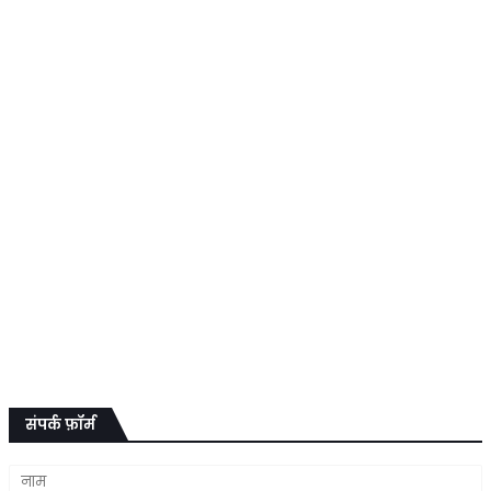
संपर्क फ़ॉर्म