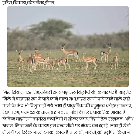
हरिण,चिंकारा,बटेर,तीतर,ईगल,
गिद्ध,सियार,जरख,सेह,लोमङी राज्य पशु ऊंट विलुप्ति की कगार पर है। बाड़मेर
जिले में बाखासर रण, में पाये जाने वाला गधा,व इस रण में पाये जाने वाले खारे
पानी के ऊंट भी विलुप्त हो गये।साथ ही प्राकृतिक की बहुमुल्य धरोहर झाखरड़ा,
रेडाणा रण, पचपदरा के तालाब इन वन्य जीवों के लिए प्राकृतिक आवास है
लेकिन बाड़मेर में कार्यरत कंपनियों व सौलर प्लांट,विंडमी,तेल उत्खनन, अवैध
खनन, रिफाइनरी के कारण इन वन्य जीवों पर संकट बन रहा है। साथ ही खेतों
में लगी प्लास्टिक जाळी इनका काल है।तालाबों, नदियों,को प्रदूषित किया जा