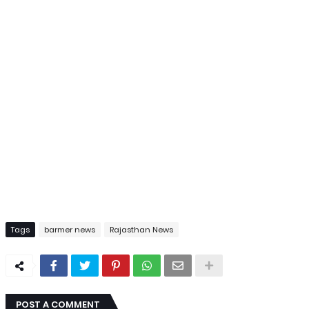
Tags
barmer news
Rajasthan News
POST A COMMENT