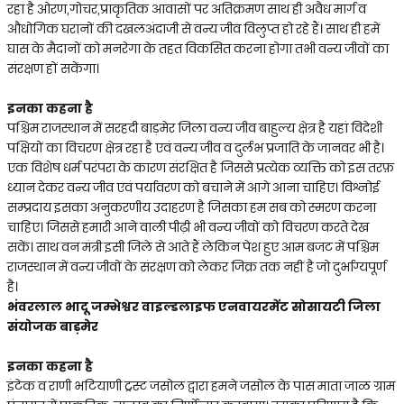
रहा है ओरण,गोचर,प्राकृतिक आवासों पर अतिक्रमण साथ ही अवैध मार्ग व
औधोगिक घरानों की दखलअंदाजी से वन्य जीव विलुप्त हो रहे हैं। साथ ही हमें
घास के मैदानों को मनरेगा के तहत विकसित करना होगा तभी वन्य जीवों का
संरक्षण हों सकेंगा।
इनका कहना है
पश्चिम राजस्थान में सरहदी बाड़मेर जिला वन्य जीव बाहुल्य क्षेत्र है यहां विदेशी
पक्षियों का विचरण क्षेत्र रहा है एवं वन्य जीव व दुर्लभ प्रजाति के जानवर भी है।
एक विशेष धर्म परंपरा के कारण संरक्षित है जिससे प्रत्येक व्यक्ति को इस तरफ़
ध्यान देकर वन्य जीव एवं पर्यावरण को बचाने में आगे आना चाहिए। विश्नोई
सम्प्रदाय इसका अनुकरणीय उदाहरण है जिसका हम सब को स्मरण करना
चाहिए। जिससे हमारी आने वाली पीढ़ी भी वन्य जीवों को विचरण करते देख
सकें। साथ वन मंत्री इसी जिले से आते हैं लेकिन पेश हुए आम बजट में पश्चिम
राजस्थान में वन्य जीवों के संरक्षण को लेकर जिक्र तक नहीं है जो दुर्भाग्यपूर्ण
है।
भंवरलाल भादू जम्भेश्वर वाइल्डलाइफ एनवायरमेंट सोसायटी जिला
संयोजक बाड़मेर
इनका कहना है
इंटेक व राणी भटियाणी ट्रस्ट जसोल द्वारा हमने जसोल के पास माता जाळ ग्राम