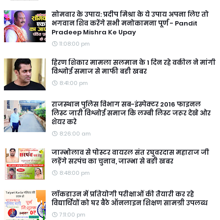
सोमवार के उपाय: प्रदीप मिश्रा के ये उपाय अपना लिए तो
भगवान शिव करेंगे सभी मनोकामना पूर्ण - Pandit
Pradeep Mishra Ke Upay
11:08:00 pm
हिरण शिकार मामला सलमान के 1 दिन रहे वकील ने मांगी
विश्नोई समाज से माफी बङी खबर
8:41:00 pm
राजस्थान पुलिस विभाग सब-इंस्पेक्टर 2016 फाइनल
लिस्ट जारी विश्नोई समाज कि लम्बी लिस्ट जरूर देखे ओर
शेयर करे
8:26:00 am
जाम्भोलाव से पोस्टर वायरल संत रघुवरदास महाराज जी
लड़ेंगे सरपंच का चुनाव, जाम्भा से बङी खबर
8:48:00 pm
लॉकडाउन में प्रतियोगी परीक्षाओं की तैयारी कर रहे
विद्यार्थियों को घर बैठे ऑनलाइन शिक्षण सामग्री उपलब्ध
7:11:00 pm