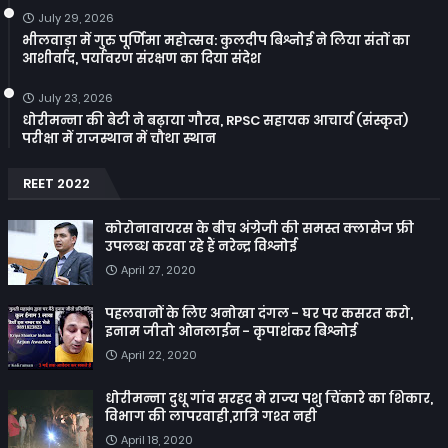
July 29, 2026
भीलवाड़ा में गुरु पूर्णिमा महोत्सव: कुलदीप बिश्नोई ने लिया संतों का
आशीर्वाद, पर्यावरण संरक्षण का दिया संदेश
July 23, 2026
धोरीमन्ना की बेटी ने बढ़ाया गौरव, RPSC सहायक आचार्य (संस्कृत)
परीक्षा में राजस्थान में चौथा स्थान
REET 2022
कोरोनावायरस के बीच अंग्रेजी की समस्त क्लासेज फ्री
उपलब्ध करवा रहे हैं नरेन्द्र विश्नोई
April 27, 2020
पहलवानों के लिए अनोखा दंगल - घर पर कसरत करो,
इनाम जीतो ओनलाईन - कृपाशंकर बिश्नोई
April 22, 2020
धोरीमन्ना दुधू गांव सरहद मे राज्य पशु चिंकारे का शिकार,
विभाग की लापरवाही,रात्रि गश्त नही
April 18, 2020