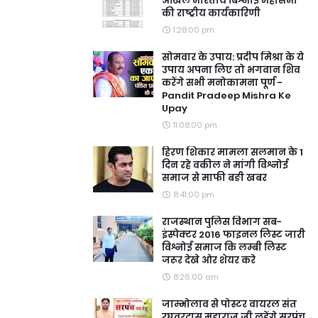
अखिल भारतीय बिश्नोई महासभा
की राष्ट्रीय कार्यकारिणी
1:28:00 pm
सोमवार के उपाय: प्रदीप मिश्रा के ये
उपाय अपना लिए तो भगवान शिव
करेंगे सभी मनोकामना पूर्ण -
Pandit Pradeep Mishra Ke
Upay
11:08:00 pm
हिरण शिकार मामला सलमान के 1
दिन रहे वकील ने मांगी विश्नोई
समाज से माफी बङी खबर
8:41:00 pm
राजस्थान पुलिस विभाग सब-
इंस्पेक्टर 2016 फाइनल लिस्ट जारी
विश्नोई समाज कि लम्बी लिस्ट
जरूर देखे ओर शेयर करे
8:26:00 am
जाम्भोलाव से पोस्टर वायरल संत
रघुवरदास महाराज जी लड़ेंगे सरपंच