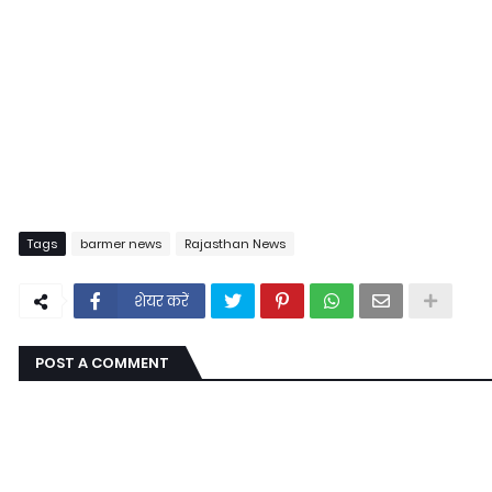
Tags
barmer news
Rajasthan News
शेयर करें
POST A COMMENT