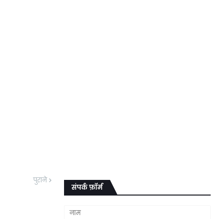
पुराने
संपर्क फ़ॉर्म