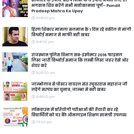
सोमवार के उपाय: प्रदीप मिश्रा के ये उपाय अपना लिए तो
भगवान शिव करेंगे सभी मनोकामना पूर्ण - Pandit
Pradeep Mishra Ke Upay
11:08:00 pm
हिरण शिकार मामला सलमान के 1 दिन रहे वकील ने मांगी
विश्नोई समाज से माफी बङी खबर
8:41:00 pm
राजस्थान पुलिस विभाग सब-इंस्पेक्टर 2016 फाइनल
लिस्ट जारी विश्नोई समाज कि लम्बी लिस्ट जरूर देखे ओर
शेयर करे
8:26:00 am
जाम्भोलाव से पोस्टर वायरल संत रघुवरदास महाराज जी
लड़ेंगे सरपंच का चुनाव, जाम्भा से बङी खबर
8:48:00 pm
लॉकडाउन में प्रतियोगी परीक्षाओं की तैयारी कर रहे
विद्यार्थियों को घर बैठे ऑनलाइन शिक्षण सामग्री उपलब्ध
7:11:00 pm