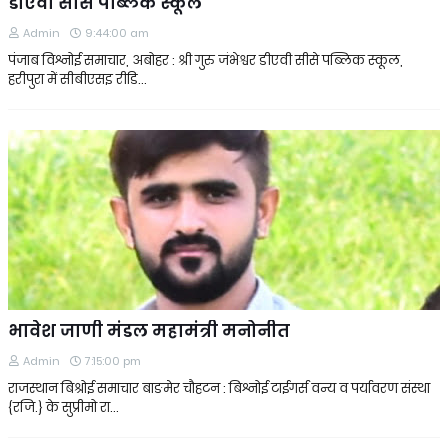
डीएवी सीसे पब्लिक स्कूल
Admin
9:44:00 am
पंंजाब विश्नोई समाचार, अबोहर : श्री गुरु जंभेश्वर डीएवी सीसे पब्लिक स्कूल,
हरीपुरा में सीबीएसइ रीडि…
भावेश जाणी मंडल महामंत्री मनोनीत
Admin
7:15:00 pm
राजस्थान बिश्रोई समाचार बाङमेर चौहटन : बिश्नोई टाईगर्स वन्य व पर्यावरण संस्था
{रजि.} के सुप्रीमो रा…