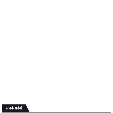
संपर्क फ़ॉर्म