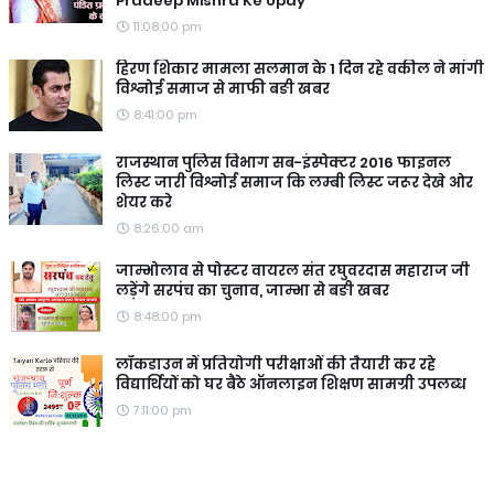
Pradeep Mishra Ke Upay
11:08:00 pm
हिरण शिकार मामला सलमान के 1 दिन रहे वकील ने मांगी
विश्नोई समाज से माफी बङी खबर
8:41:00 pm
राजस्थान पुलिस विभाग सब-इंस्पेक्टर 2016 फाइनल
लिस्ट जारी विश्नोई समाज कि लम्बी लिस्ट जरूर देखे ओर
शेयर करे
8:26:00 am
जाम्भोलाव से पोस्टर वायरल संत रघुवरदास महाराज जी
लड़ेंगे सरपंच का चुनाव, जाम्भा से बङी खबर
8:48:00 pm
लॉकडाउन में प्रतियोगी परीक्षाओं की तैयारी कर रहे
विद्यार्थियों को घर बैठे ऑनलाइन शिक्षण सामग्री उपलब्ध
7:11:00 pm