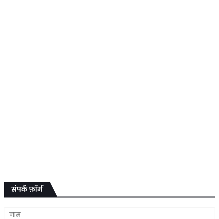
संपर्क फ़ॉर्म