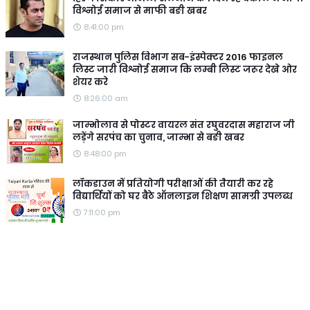
विश्नोई समाज से माफी बङी खबर
8:41:00 pm
राजस्थान पुलिस विभाग सब-इंस्पेक्टर 2016 फाइनल
लिस्ट जारी विश्नोई समाज कि लम्बी लिस्ट जरूर देखे ओर
शेयर करे
8:26:00 am
जाम्भोलाव से पोस्टर वायरल संत रघुवरदास महाराज जी
लड़ेंगे सरपंच का चुनाव, जाम्भा से बङी खबर
8:48:00 pm
लॉकडाउन में प्रतियोगी परीक्षाओं की तैयारी कर रहे
विद्यार्थियों को घर बैठे ऑनलाइन शिक्षण सामग्री उपलब्ध
7:11:00 pm