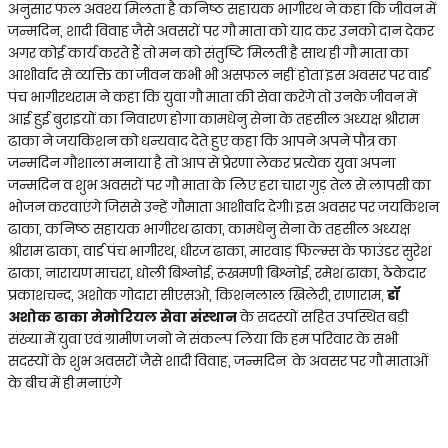
अनुसार फल अवश्य मिलता है कनिष्ठ सहायक भागीरथ ने कहा कि जीवन में
जन्मदिन, शादी विवाह जैसे अवसरों पर गौ माता को याद कर उनको दान देकर
अगर कोई कार्य करते हैं तो मन को संतुष्टि मिलती है साथ ही गौ माता का
आशीर्वाद से व्यक्ति का जीवन कभी भी असफल नहीं होता इस अवसर पर वार्ड
पंच भागीरथराम ने कहा कि युवा गौ माता की सेवा करेंगे तो उनके जीवन में
आई हुई बुराइयों का निवारण होगा कामधेनु सेना के तहसील अध्यक्ष श्रीराम
ढाका ने जयकिशन को धन्यवाद देते हुए कहा कि आपने अपने पौत्र का
जन्मदिन गौशाला मनाया है तो आप से प्रेरणा लेकर प्रत्येक युवा अपना
जन्मदिन व शुभ अवसरों पर गौ माता के लिए हरा चारा गुड़ तेल से लापसी का
भोजन करवाएंगे जिससे उन्हें गौमाता आशीर्वाद देगी। इस अवसर पर जयकिशन
ढाका, कनिष्ठ सहायक भागीरथ ढाका, कामधेनु सेना के तहसील अध्यक्ष
श्रीराम ढाका, वार्ड पंच भागीरथ, धीरज ढाका, मारवाड़ फिल्म्स के फाउंडर सुरेश
ढाका, नारायण माचरा, धोली बिश्नोई, रूखमणी बिश्नोई, रमेश ढाका, ठेकेदार
प्रकाशचन्द, अशोक गोदारा सीएसओ, किशनलाल खिलेरी, राणाराम,
डॉ
अशोक ढाका मेमोरियल सेवा संस्थान
के सदस्यों सहित उपस्थित बड़ी
संख्या में युवा एवं ग्रामीण जनो ने संकल्प लिया कि हम परिवार के सभी
सदस्यों के शुभ अवसरों जैसे शादी विवाह, जन्मदिन के अवसर पर गौ माताओं
के बीच में ही मनाएंगे