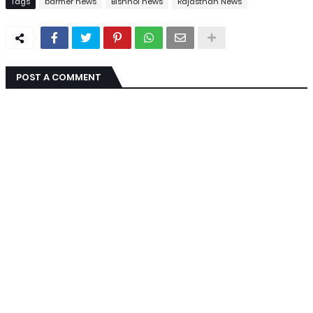
Tags
barmer news
Bishnoi news
Rajasthan News
POST A COMMENT