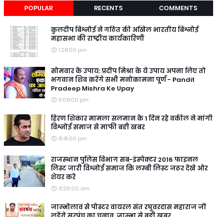
POPULAR
RECENTS
COMMENTS
कुलदीप बिश्नोई ने गठित की अखिल भारतीय बिश्नोई
महासभा की राष्ट्रीय कार्यकारिणी
1:28:00 pm
सोमवार के उपाय: प्रदीप मिश्रा के ये उपाय अपना लिए तो
भगवान शिव करेंगे सभी मनोकामना पूर्ण - Pandit
Pradeep Mishra Ke Upay
11:08:00 pm
हिरण शिकार मामला सलमान के 1 दिन रहे वकील ने मांगी
विश्नोई समाज से माफी बङी खबर
8:41:00 pm
राजस्थान पुलिस विभाग सब-इंस्पेक्टर 2016 फाइनल
लिस्ट जारी विश्नोई समाज कि लम्बी लिस्ट जरूर देखे ओर
शेयर करे
8:26:00 am
जाम्भोलाव से पोस्टर वायरल संत रघुवरदास महाराज जी
लड़ेंगे सरपंच का चुनाव, जाम्भा से बङी खबर