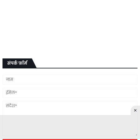
संपर्क फ़ॉर्म