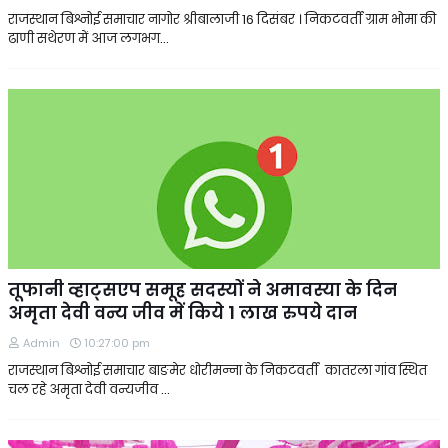
राजस्थान बिश्नोई समाचार नागोर श्रीबालाजी 16 दिसंबर । निकटवर्ती ग्राम भोमा की
ढाणी सथेरण में आज लगभग…
तूफानी व्हाट्सएप समूह सदस्यों ने अमावस्या के दिन
अमृता देवी वन्य जीव में किये 1 लाख रुपये दान
Admin
10:27:00 pm
राजस्थान बिश्नोई समाचार बाङमेर धोरीमन्ना के निकटवर्ती कातरला गांव स्थित
चल रहे अमृता देवी वन्यजीव …