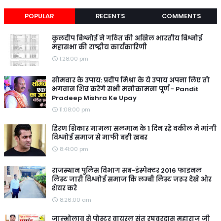
POPULAR
RECENTS
COMMENTS
कुलदीप बिश्नोई ने गठित की अखिल भारतीय बिश्नोई
महासभा की राष्ट्रीय कार्यकारिणी
1:28:00 pm
सोमवार के उपाय: प्रदीप मिश्रा के ये उपाय अपना लिए तो
भगवान शिव करेंगे सभी मनोकामना पूर्ण - Pandit
Pradeep Mishra Ke Upay
11:08:00 pm
हिरण शिकार मामला सलमान के 1 दिन रहे वकील ने मांगी
विश्नोई समाज से माफी बङी खबर
8:41:00 pm
राजस्थान पुलिस विभाग सब-इंस्पेक्टर 2016 फाइनल
लिस्ट जारी विश्नोई समाज कि लम्बी लिस्ट जरूर देखे ओर
शेयर करे
8:26:00 am
जाम्भोलाव से पोस्टर वायरल संत रघुवरदास महाराज जी